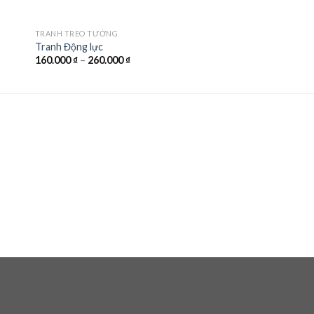
TRANH TREO TƯỜNG
Tranh Động lực
160.000
₫
–
260.000
₫