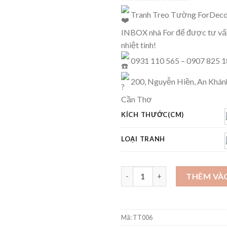
Tranh Treo Tường ForDeco
INBOX nhà For để được tư vấn
nhiệt tình!
0931 110 565 – 0907 825 
200, Nguyễn Hiền, An Khánh
Cần Thơ
KÍCH THƯỚC(CM)
LOẠI TRANH
Tranh Trừu tượng số lượng
THÊM VÀ
Mã:
TT006