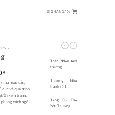
GIỎ HÀNG /
0
₫
ƯỜNG
ng
Thân thiện
môi
trường
0
₫
Thương hiệu
p của màu sắc,
tranh số 1
ố cục và quá trình
người xem tranh.
Tặng Bộ Thẻ
i phong cách ngôi
Yêu Thương