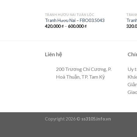
ỆT ĐỚI
TRANH HƯƠU NAI TUẦN LỘC
TRAN
FBO01.496
Tranh Hươu Nai – FBO03.5043
Tran
00
₫
420.000
₫
–
600.000
₫
320.
Liên hệ
Chí
200 Trương Chí Cương, P.
Uy t
Hoà Thuận, TP. Tam Kỳ
Khác
Giảm
Giao
Copyright 2026 ©
ss3105.info.vn