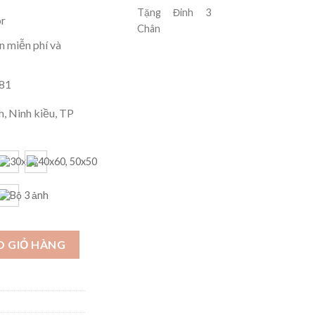
Tặng Đinh 3
r
Chân
 miễn phí và
181
, Ninh kiều, TP
O GIỎ HÀNG