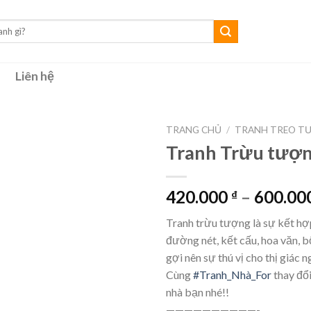
Liên hệ
TRANG CHỦ
/
TRANH TREO T
Tranh Trừu tượ
420.000
–
600.00
₫
Tranh trừu tượng là sự kết hợ
đường nét, kết cấu, hoa văn, b
gợi nên sự thú vị cho thị giác 
Cùng
#Tranh_Nhà_For
thay đổ
nhà bạn nhé!!
——————————-