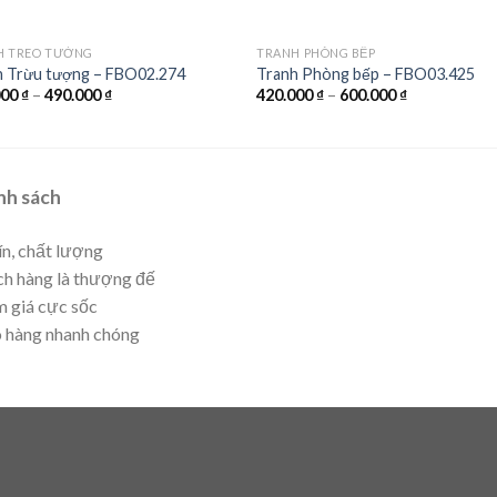
H TREO TƯỜNG
TRANH PHÒNG BẾP
h Trừu tượng – FBO02.274
Tranh Phòng bếp – FBO03.425
000
₫
–
490.000
₫
420.000
₫
–
600.000
₫
nh sách
ín, chất lượng
h hàng là thượng đế
 giá cực sốc
 hàng nhanh chóng