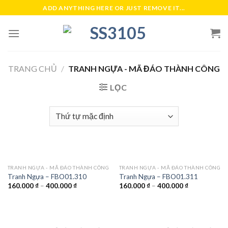
Skip
ADD ANYTHING HERE OR JUST REMOVE IT...
to
content
TRANG CHỦ
/
TRANH NGỰA - MÃ ĐÁO THÀNH CÔNG
LỌC
TRANH NGỰA - MÃ ĐÁO THÀNH CÔNG
TRANH NGỰA - MÃ ĐÁO THÀNH CÔNG
Tranh Ngựa – FBO01.310
Tranh Ngựa – FBO01.311
160.000
₫
–
400.000
₫
160.000
₫
–
400.000
₫