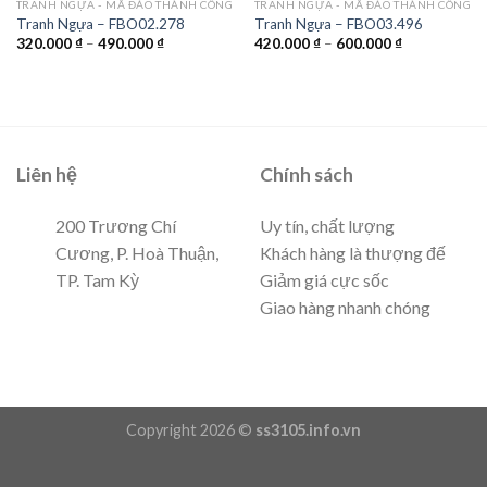
TRANH NGỰA - MÃ ĐÁO THÀNH CÔNG
TRANH NGỰA - MÃ ĐÁO THÀNH CÔNG
Tranh Ngựa – FBO02.278
Tranh Ngựa – FBO03.496
320.000
₫
–
490.000
₫
420.000
₫
–
600.000
₫
Liên hệ
Chính sách
200 Trương Chí
Uy tín, chất lượng
Cương, P. Hoà Thuận,
Khách hàng là thượng đế
TP. Tam Kỳ
Giảm giá cực sốc
Giao hàng nhanh chóng
Copyright 2026 ©
ss3105.info.vn