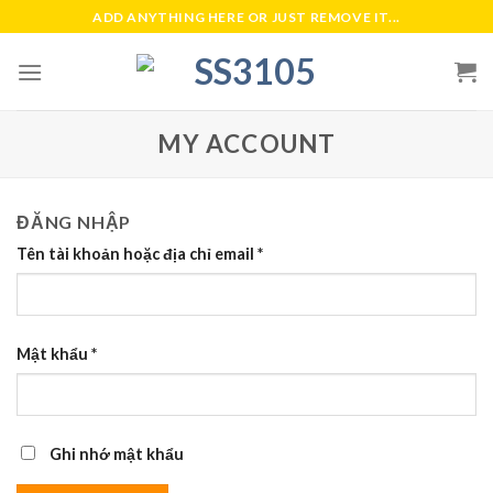
Skip
ADD ANYTHING HERE OR JUST REMOVE IT...
to
content
MY ACCOUNT
ĐĂNG NHẬP
Tên tài khoản hoặc địa chỉ email
*
Mật khẩu
*
Ghi nhớ mật khẩu