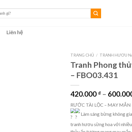
Liên hệ
TRANG CHỦ
/
TRANH HƯƠU NA
Tranh Phong thủy
– FBO03.431
420.000
–
600.00
₫
RƯỚC TÀI LỘC – MAY MẮN
Làm sáng bừng không gia
tranh hươu sừng hoa với nhiề
thủy ấn tượng mang may mắn, 