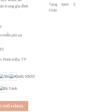
Tặng Đinh 3
n trong gia đình
Chân
r
 miễn phí và
181
, Ninh kiều, TP
O03.431 số lượng
O GIỎ HÀNG