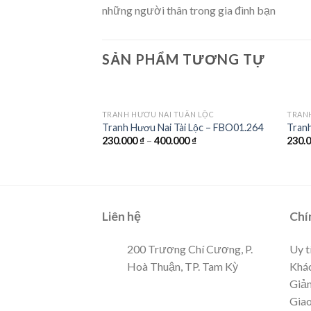
những người thân trong gia đình bạn
SẢN PHẨM TƯƠNG TỰ
ẦN LỘC
TRANH HƯƠU NAI TUẦN LỘC
TRAN
i Lộc – FBO01.195
Tranh Hươu Nai Tài Lộc – FBO01.264
Tran
00
₫
230.000
₫
–
400.000
₫
230.
Liên hệ
Chí
200 Trương Chí Cương, P.
Uy t
Hoà Thuận, TP. Tam Kỳ
Khác
Giảm
Giao