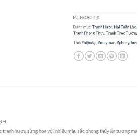
Mã:
FBO03.431
Danh mục:
Tranh Hươu Nai Tuần Lộc
Tranh Phong Thuy
,
Tranh Treo Tườn
Thẻ:
#hiệnđại
,
#mayman
,
#phongthuy
ÌNH
 tranh hươu sừng hoa với nhiều màu sắc phong thủy ấn tượng ma