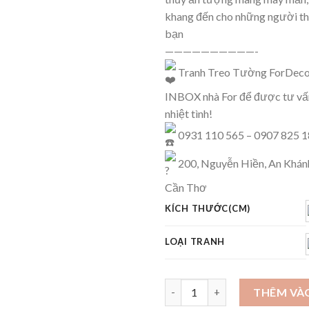
khang đến cho những người thâ
bạn
——————————-
Tranh Treo Tường ForDeco
INBOX nhà For để được tư vấn
nhiệt tình!
0931 110 565 – 0907 825 
200, Nguyễn Hiền, An Khánh
Cần Thơ
KÍCH THƯỚC(CM)
LOẠI TRANH
Tranh Phong thủy Tài Lộc - FB
THÊM VÀ