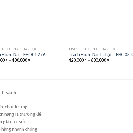
H HƯƠU NAI TUẦN LỘC
TRANH HƯƠU NAI TUẦN LỘC
h Hươu Nai – FBO01.279
Tranh Hươu Nai Tài Lộc – FBO03.
000
₫
–
400.000
₫
420.000
₫
–
600.000
₫
nh sách
ín, chất lượng
h hàng là thượng đế
 giá cực sốc
 hàng nhanh chóng