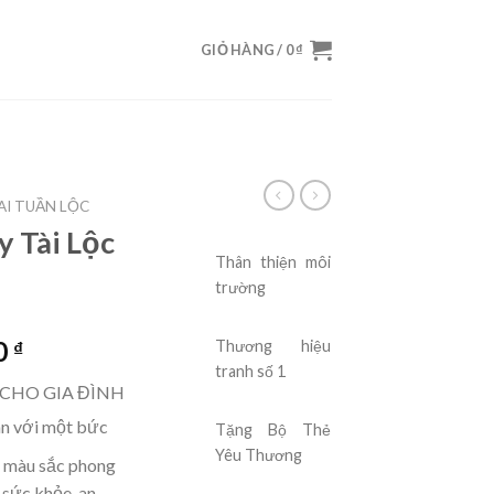
GIỎ HÀNG /
0
₫
I TUẦN LỘC
 Tài Lộc
Thân thiện
môi
trường
0
₫
Thương hiệu
tranh số 1
 CHO GIA ĐÌNH
n với một bức
Tặng Bộ Thẻ
Yêu Thương
u màu sắc phong
sức khỏe, an