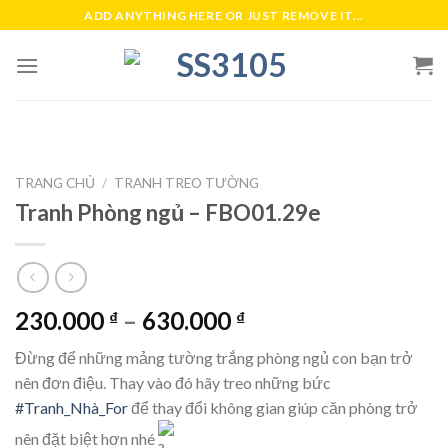
Skip
ADD ANYTHING HERE OR JUST REMOVE IT...
to
content
TRANG CHỦ
/
TRANH TREO TƯỜNG
Tranh Phòng ngủ – FBO01.29e
230.000
–
630.000
₫
₫
Đừng để những mảng tường trắng phòng ngủ con bạn trở
nên đơn điệu. Thay vào đó hãy treo những bức
#Tranh_Nhà_For
để thay đổi không gian giúp căn phòng trở
nên đặt biệt hơn nhé