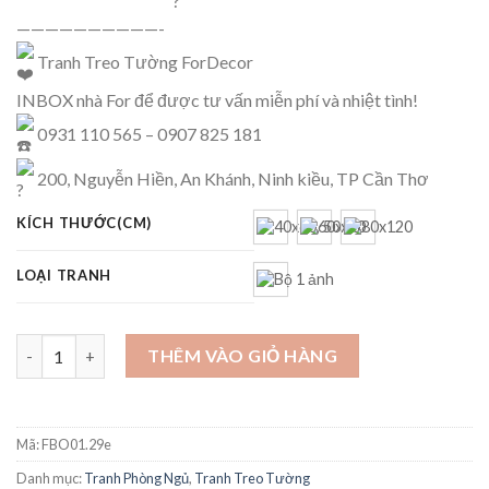
——————————-
Tranh Treo Tường ForDecor
INBOX nhà For để được tư vấn miễn phí và nhiệt tình!
0931 110 565 – 0907 825 181
200, Nguyễn Hiền, An Khánh, Ninh kiều, TP Cần Thơ
KÍCH THƯỚC(CM)
LOẠI TRANH
Tranh Phòng ngủ - FBO01.29e số lượng
THÊM VÀO GIỎ HÀNG
Mã:
FBO01.29e
Danh mục:
Tranh Phòng Ngủ
,
Tranh Treo Tường