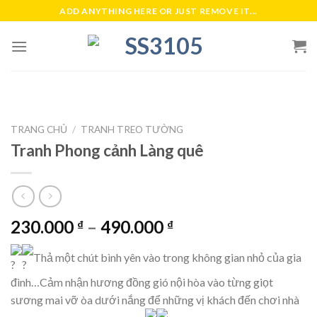
Skip
ADD ANYTHING HERE OR JUST REMOVE IT...
to
content
TRANG CHỦ
/
TRANH TREO TƯỜNG
Tranh Phong cảnh Làng quê
230.000
–
490.000
₫
₫
Thả một chút bình yên vào trong không gian nhỏ của gia
đình…Cảm nhận hương đồng gió nội hòa vào từng giọt
sương mai vỡ òa dưới nắng để những vị khách đến chơi nhà