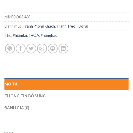
Mã:
FBO03.468
Danh mục:
Tranh Phòng Khách
,
Tranh Treo Tường
Thẻ:
#hiệnđại
,
#HOA
,
#hồnghac
MÔ TẢ
THÔNG TIN BỔ SUNG
ĐÁNH GIÁ (0)