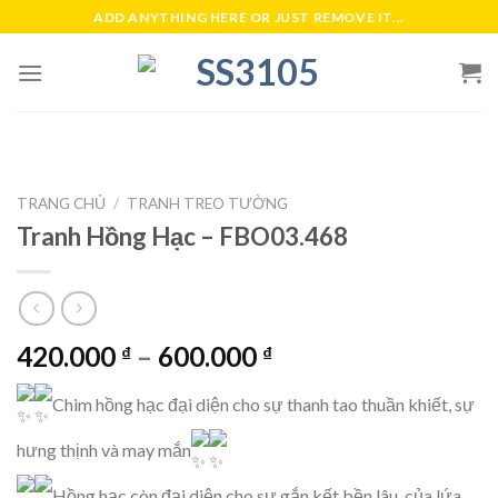
Skip
ADD ANYTHING HERE OR JUST REMOVE IT...
to
content
TRANG CHỦ
/
TRANH TREO TƯỜNG
Tranh Hồng Hạc – FBO03.468
420.000
–
600.000
₫
₫
Chim hồng hạc đại diện cho sự thanh tao thuần khiết, sự
hưng thịnh và may mắn
Hồng hạc còn đại diện cho sự gắn kết bền lâu, của lứa