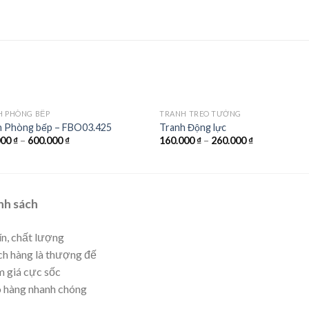
H PHÒNG BẾP
TRANH TREO TƯỜNG
h Phòng bếp – FBO03.425
Tranh Động lực
000
₫
–
600.000
₫
160.000
₫
–
260.000
₫
nh sách
ín, chất lượng
h hàng là thượng đế
 giá cực sốc
 hàng nhanh chóng