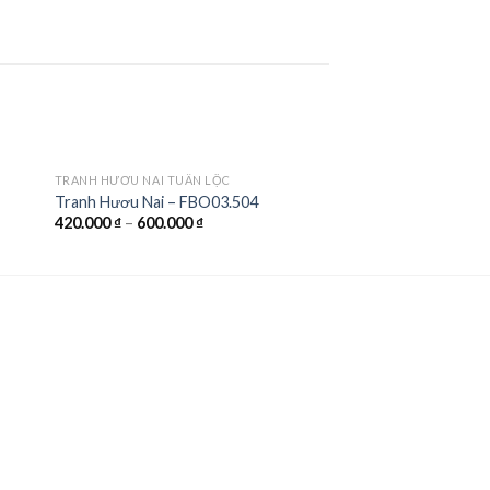
TRANH HƯƠU NAI TUẦN LỘC
Tranh Hươu Nai – FBO03.504
420.000
₫
–
600.000
₫