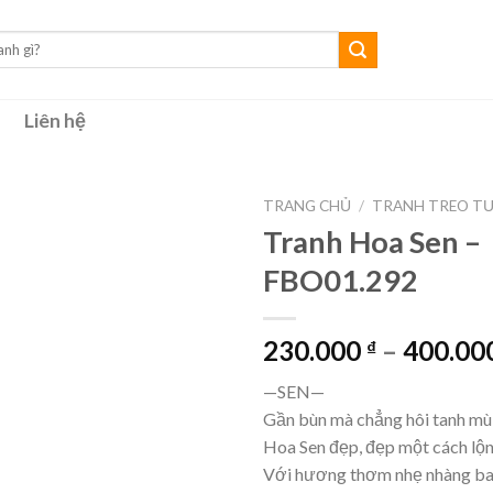
Liên hệ
TRANG CHỦ
/
TRANH TREO T
Tranh Hoa Sen –
FBO01.292
230.000
–
400.00
₫
—SEN—
Gần bùn mà chẳng hôi tanh mù
Hoa Sen đẹp, đẹp một cách lộng
Với hương thơm nhẹ nhàng ba