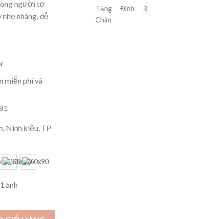
lòng người tơ
Tặng Đinh 3
 nhẹ nhàng, dễ
Chân
r
 miễn phí và
181
, Ninh kiều, TP
 lượng