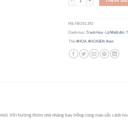
THÊM VÀ
Mã:
FBO01.292
Danh mục:
Tranh Hoa - Lá Nhiệt đới
,
T
Thẻ:
#HOA
,
#HOASEN
,
#sen
h khôi. Với hương thơm nhẹ nhàng bay bổng cùng màu sắc cánh ho