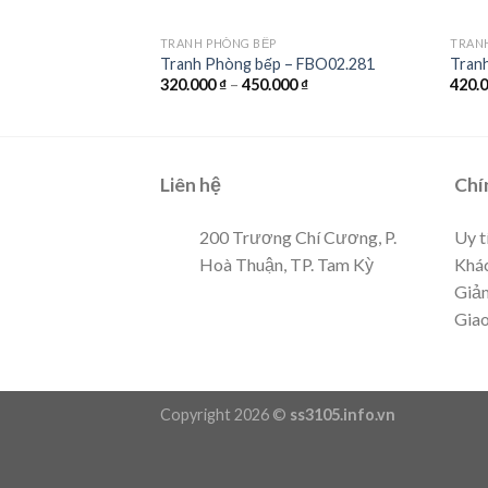
ẦN LỘC
TRANH PHÒNG BẾP
TRAN
 FBO03.501
Tranh Phòng bếp – FBO02.281
Tranh
00
₫
320.000
₫
–
450.000
₫
420.
Liên hệ
Chí
200 Trương Chí Cương, P.
Uy t
Hoà Thuận, TP. Tam Kỳ
Khác
Giảm
Giao
Copyright 2026 ©
ss3105.info.vn