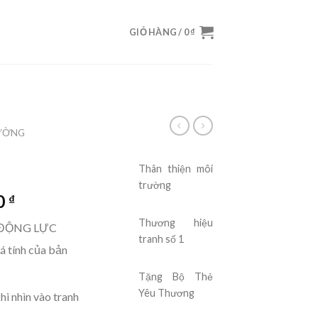
GIỎ HÀNG /
0
₫
ƯỜNG
Thân thiện
môi
trường
0
₫
Thương hiệu
 ĐỘNG LỰC
tranh số 1
á tính của bản
Tặng Bộ Thẻ
Yêu Thương
hi nhìn vào tranh