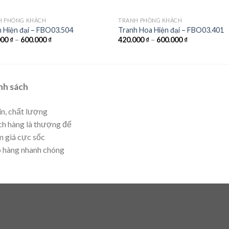
H PHÒNG KHÁCH
TRANH PHÒNG KHÁCH
 Hiện đại – FBO03.504
Tranh Hoa Hiện đại – FBO03.401
000
₫
–
600.000
₫
420.000
₫
–
600.000
₫
nh sách
ín, chất lượng
h hàng là thượng đế
 giá cực sốc
 hàng nhanh chóng