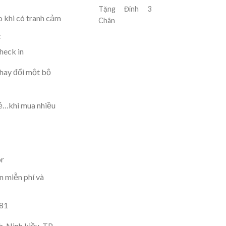
Tặng Đinh 3
 khi có tranh cảm
Chân
c
heck in
hay đổi một bộ
dẻ…khi mua nhiều
r
 miễn phí và
181
, Ninh kiều, TP