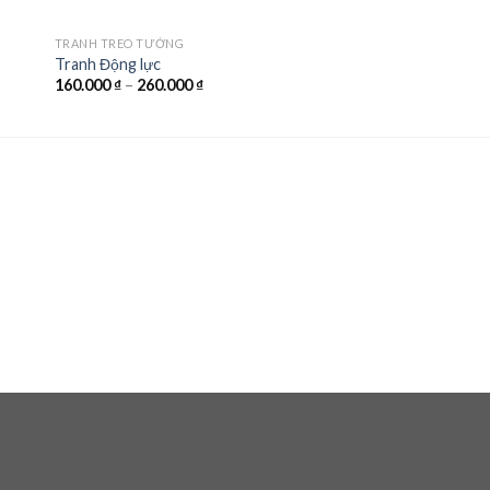
TRANH TREO TƯỜNG
Tranh Động lực
160.000
₫
–
260.000
₫