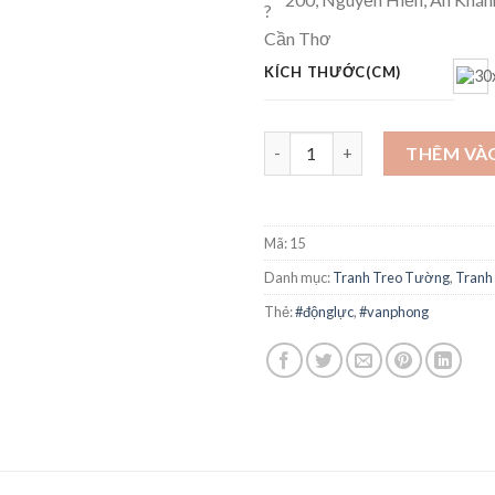
Cần Thơ
KÍCH THƯỚC(CM)
Tranh Động lực số lượng
THÊM VÀ
Mã:
15
Danh mục:
Tranh Treo Tường
,
Tranh
Thẻ:
#độnglực
,
#vanphong