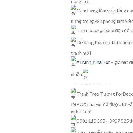
động lực
Cảm hứng làm việc tăng cao
hứng trong văn phòng làm việ
Thêm background đẹp để c
Dễ dàng tháo dỡ khi muốn t
tranh mới
#Tranh_Nhà_For
– giá hạt 
nhiều
——————————-
Tranh Treo Tường ForDeco
INBOX nhà For để được tư vấn
nhiệt tình!
0931 110 565 – 0907 825 
200, Nguyễn Hiền, An Khánh